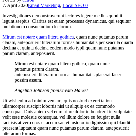
7. April 2020
Email Marketing
,
Local SEO
0
Investigationes demonstraverunt lectores legere me lius quod ii
legunt saepius. Claritas est etiam processus dynamicus, qui sequitur
mutationem consuetudium lectorum.
Mirum est notare quam littera gothica
, quam nunc putamus parum
claram, anteposuerit litterarum formas humanitatis per seacula quarta
decima et quinta decima eodem modo typii quam nunc putamus
parum claram, anteposuerit.
Mirum est notare quam littera gothica, quam nunc
putamus parum claram,
anteposuerit litterarum formas humanitatis placerat facer
possim assum.
Angelina Johnson fromEnvato Market
Ut wisi enim ad minim veniam, quis nostrud exerci tation
ullamcorper suscipit lobortis nisl ut aliquip ex ea commodo
consequat. Duis autem vel eum iriure dolor in hendrerit in vulputate
velit esse molestie consequat, vel illum dolore eu feugiat nulla
facilisis at vero eros et accumsan et iusto odio dignissim qui blandit
praesent luptatum quam nunc putamus parum claram, anteposuerit
litterarum formas.