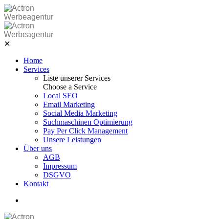
Skip
to
Werbeagentur
content
Werbeagentur
✕
Home
Services
Liste unserer Services
Choose a Service
Local SEO
Email Marketing
Social Media Marketing
Suchmaschinen Optimierung
Pay Per Click Management
Unsere Leistungen
Über uns
AGB
Impressum
DSGVO
Kontakt