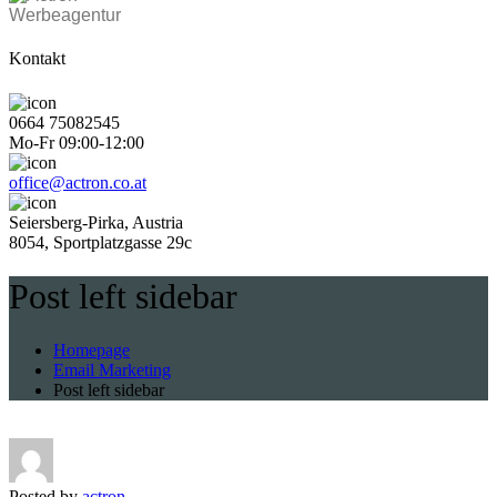
Werbeagentur
Kontakt
0664 75082545
Mo-Fr 09:00-12:00
office@actron.co.at
Seiersberg-Pirka, Austria
8054, Sportplatzgasse 29c
Post left sidebar
Homepage
Email Marketing
Post left sidebar
Posted by
actron